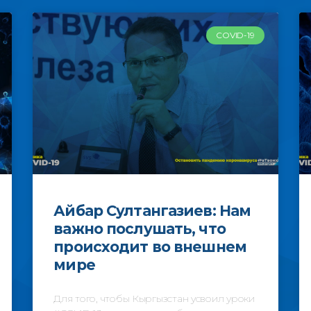
COVID-19
Айбар Султангазиев: Нам
важно послушать, что
происходит во внешнем
мире
Для того, чтобы Кыргызстан усвоил уроки