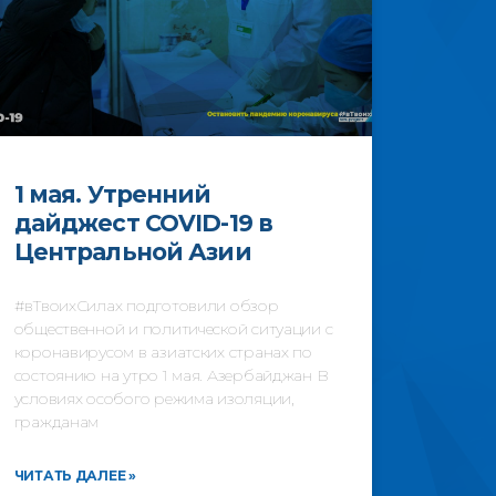
1 мая. Утренний
дайджест COVID-19 в
Центральной Азии
#вТвоихСилах подготовили обзор
общественной и политической ситуации с
коронавирусом в азиатских странах по
состоянию на утро 1 мая. Азербайджан В
условиях особого режима изоляции,
гражданам
ЧИТАТЬ ДАЛЕЕ »