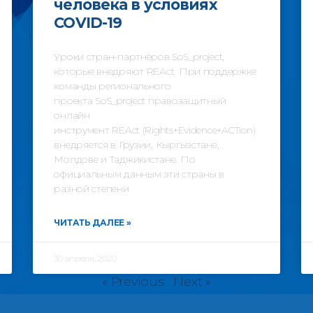
человека в условиях
COVID-19
Уроки стран-партнёров SoS_project,
которые внедряют REAct. При поддержке
команды регионального
проекта SoS_project правозащитный
онлайн
инструмент REAct (Rights+Evidence+ACTion)
внедряется в Грузии, Кыргызстане,
Молдове и Таджикистане. По
официальным данным эти страны в
разной степени
ЧИТАТЬ ДАЛЕЕ »
30 апреля, 2020
« Previous
Next »