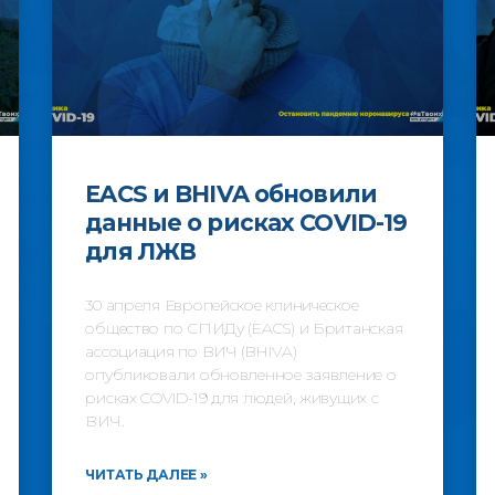
EACS и BHIVA обновили
данные о рисках COVID-19
для ЛЖВ
30 апреля Европейское клиническое
общество по СПИДу (EACS) и Британская
ассоциация по ВИЧ (BHIVA)
опубликовали обновленное заявление о
рисках COVID-19 для людей, живущих с
ВИЧ.
ЧИТАТЬ ДАЛЕЕ »