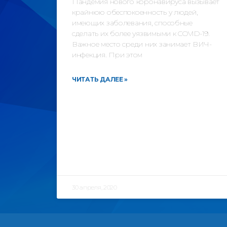
Пандемия нового коронавируса вызывает
крайнюю обеспокоенность у людей,
имеющих заболевания, способные
сделать их более уязвимыми к COVID-19.
Важное место среди них занимает ВИЧ-
инфекция. При этом
ЧИТАТЬ ДАЛЕЕ »
30 апреля, 2020