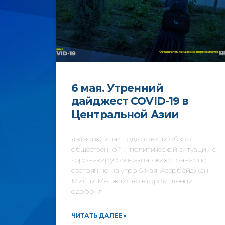
6 мая. Утренний
дайджест COVID-19 в
Центральной Азии
#вТвоихСилах подготовили обзор
общественной и политической ситуации с
коронавирусом в азиатских странах по
состоянию на утро 6 мая. Азербайджан
Милли Меджлис во втором чтении
одобрил
ЧИТАТЬ ДАЛЕЕ »