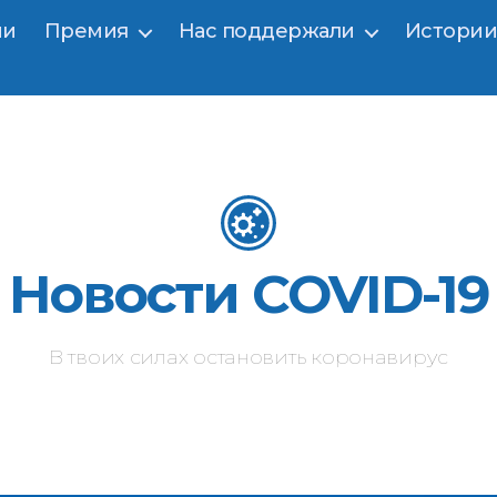
ии
Премия
Нас поддержали
Истории
ах остановить эпидемию ВИЧ
Новости COVID-19
В твоих силах остановить коронавирус