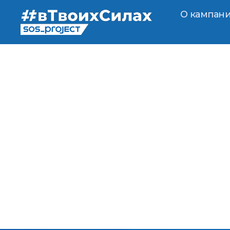
О кампан
Информационная кампания #вТвоихСил