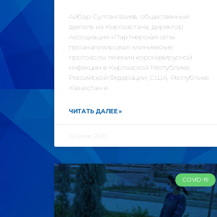
Айбар Султангазиев, общественный
деятель из Кыргызстана, директор
Ассоциации «Партнерская сеть»
проанализировал клинические
протоколы лечения коронавирусной
инфекции в Кыргызской Республике,
Российской Федерации, США, Республике
Казахстан и
ЧИТАТЬ ДАЛЕЕ »
22 июля, 2020
COVID-19