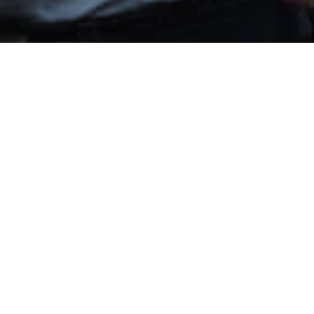
Региональную информационную
кампанию #Втвоихсилах / #Inyourpower
поддержали представители гражданского
общества Молдовы. К инициативе
присоединилась Общественная
Ассоциация “Inițiativa Pozitivă”.
«Сейчас как никогда, важно мобилизовать
все существующие ресурсы,
—
подчеркнул
генеральный директор Ассоциации
“Inițiativa Pozitivă” Руслан Поверга. —
Предпринять радикальные действия,
воспользоваться современными
технологиями, максимально динамично